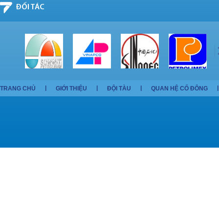
ĐỐI TÁC
TRANG CHỦ
GIỚI THIỆU
ĐỘI TÀU
QUAN HỆ CỔ ĐÔNG