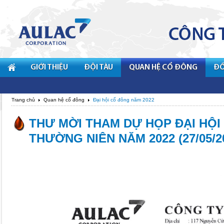
GIỚI THIỆU
ĐỘI TÀU
QUAN HỆ CỔ ĐÔNG
ĐỐ
Trang chủ
Quan hệ cổ đông
Đại hội cổ đông năm 2022
THƯ MỜI THAM DỰ HỌP ĐẠI HỘ
THƯỜNG NIÊN NĂM 2022 (27/05/2