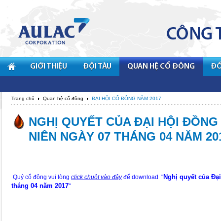
GIỚI THIỆU
ĐỘI TÀU
QUAN HỆ CỔ ĐÔNG
ĐỐ
Trang chủ
Quan hệ cổ đông
ĐẠI HỘI CỔ ĐÔNG NĂM 2017
NGHỊ QUYẾT CỦA ĐẠI HỘI ĐỒN
NIÊN NGÀY 07 THÁNG 04 NĂM 20
Nghị quyết của Đạ
Quý cổ đông vui lòng
click chuột vào đây
để download "
tháng 04 năm 2017
"