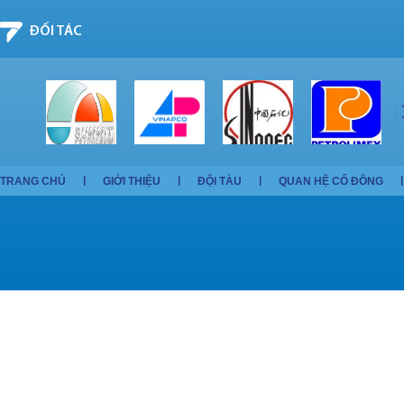
ĐỐI TÁC
TRANG CHỦ
GIỚI THIỆU
ĐỘI TÀU
QUAN HỆ CỔ ĐÔNG