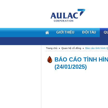
GIỚI THIỆU
ĐỘI TÀU
Q
Trang chủ
Quan hệ cổ đông
Báo cáo tình hình Q
BÁO CÁO TÌNH HÌ
(24/01/2025)