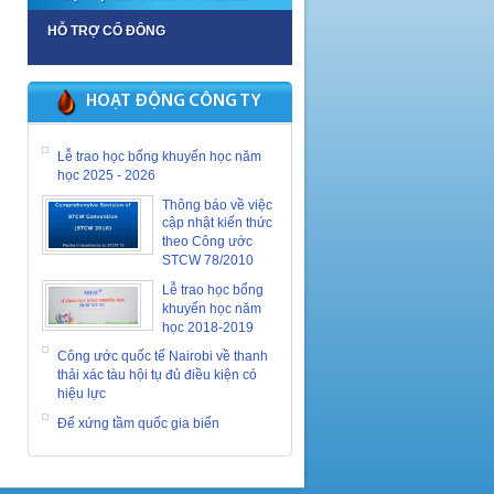
HỖ TRỢ CỔ ĐÔNG
HOẠT ĐỘNG CÔNG TY
Lễ trao học bổng khuyến học năm
học 2025 - 2026
Thông báo về việc
cập nhật kiến thức
theo Công ước
STCW 78/2010
Lễ trao học bổng
khuyến học năm
học 2018-2019
Công ước quốc tế Nairobi về thanh
thải xác tàu hội tụ đủ điều kiện có
hiệu lực
Để xứng tầm quốc gia biển