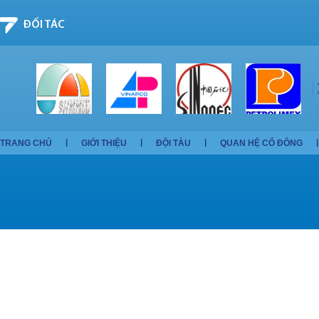
ĐỐI TÁC
TRANG CHỦ
GIỚI THIỆU
ĐỘI TÀU
QUAN HỆ CỔ ĐÔNG