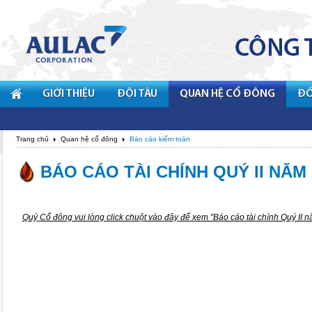
GIỚI THIỆU
ĐỘI TÀU
QUAN HỆ CỔ ĐÔNG
ĐỐ
Trang chủ
Quan hệ cổ đông
Báo cáo kiểm toán
BÁO CÁO TÀI CHÍNH QUÝ II NĂM 
Quý Cổ đông vui lòng
click chuột vào đây
để xem "Báo cáo tài chính Quý II 