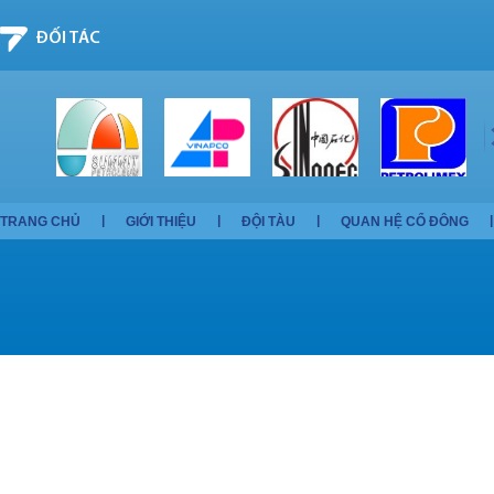
ĐỐI TÁC
TRANG CHỦ
GIỚI THIỆU
ĐỘI TÀU
QUAN HỆ CỔ ĐÔNG