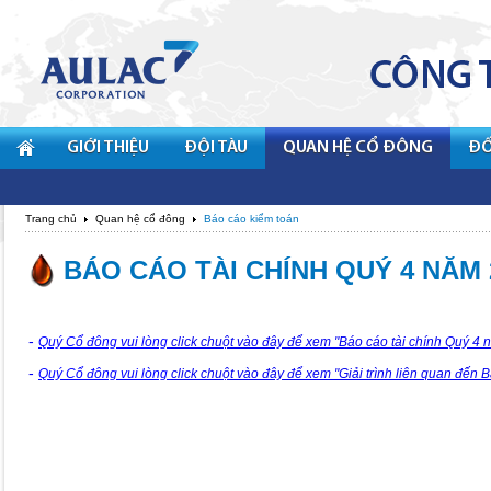
GIỚI THIỆU
ĐỘI TÀU
QUAN HỆ CỔ ĐÔNG
ĐỐ
Trang chủ
Quan hệ cổ đông
Báo cáo kiểm toán
BÁO CÁO TÀI CHÍNH QUÝ 4 NĂM 20
-
Quý Cổ đông vui lòng
click chuột vào đây
để xem "Báo cáo tài chính Quý 4 
-
Quý Cổ đông vui lòng
click chuột vào đây
để xem "Giải trình liên quan đến 