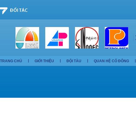
ĐỐI TÁC
TRANG CHỦ
GIỚI THIỆU
ĐỘI TÀU
QUAN HỆ CỔ ĐÔNG