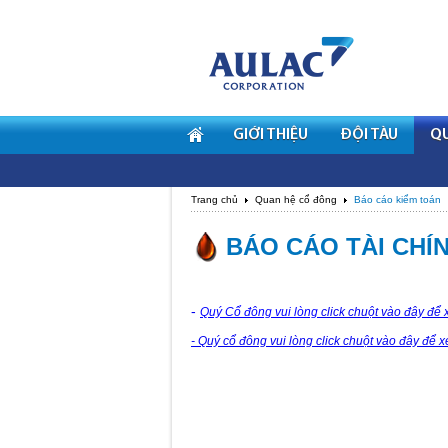
GIỚI THIỆU
ĐỘI TÀU
Q
Trang chủ
Quan hệ cổ đông
Báo cáo kiểm toán
BÁO CÁO TÀI CHÍNH
-
Quý Cổ đông vui lòng
click chuột vào đây
để x
- Quý cổ đông vui lòng click chuột vào đây để 