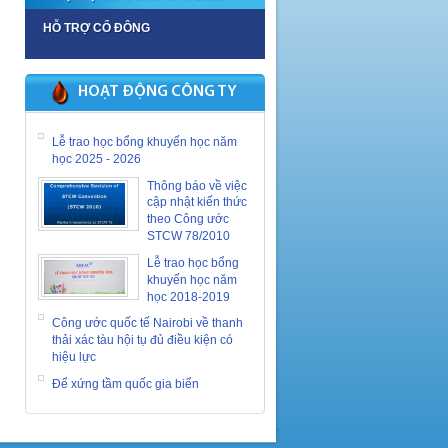
HỖ TRỢ CỔ ĐÔNG
HOẠT ĐỘNG CÔNG TY
Lễ trao học bổng khuyến học năm
học 2025 - 2026
Thông báo về việc
cập nhật kiến thức
theo Công ước
STCW 78/2010
Lễ trao học bổng
khuyến học năm
học 2018-2019
Công ước quốc tế Nairobi về thanh
thải xác tàu hội tụ đủ điều kiện có
hiệu lực
Để xứng tầm quốc gia biển