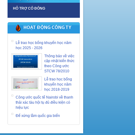
HỖ TRỢ CỔ ĐÔNG
HOẠT ĐỘNG CÔNG TY
Lễ trao học bổng khuyến học năm
học 2025 - 2026
Thông báo về việc
cập nhật kiến thức
theo Công ước
STCW 78/2010
Lễ trao học bổng
khuyến học năm
học 2018-2019
Công ước quốc tế Nairobi về thanh
thải xác tàu hội tụ đủ điều kiện có
hiệu lực
Để xứng tầm quốc gia biển