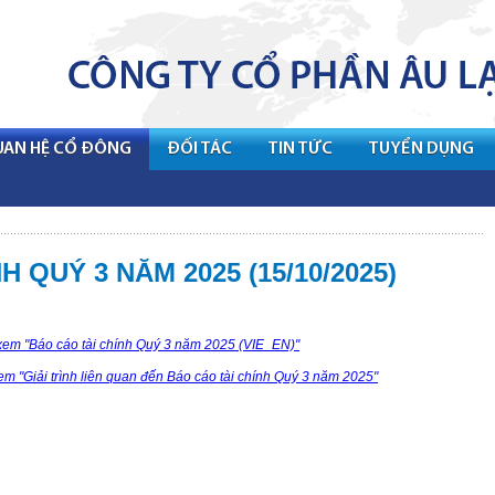
UAN HỆ CỔ ĐÔNG
ĐỐI TÁC
TIN TỨC
TUYỂN DỤNG
 QUÝ 3 NĂM 2025 (15/10/2025)
em "Báo cáo tài chính Quý 3 năm 2025 (VIE_EN)"
xem "Giải trình liên quan đến Báo cáo tài chính Quý 3 năm 2025"