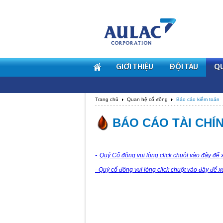
GIỚI THIỆU
ĐỘI TÀU
Q
Trang chủ
Quan hệ cổ đông
Báo cáo kiểm toán
BÁO CÁO TÀI CHÍNH
-
Quý Cổ đông vui lòng
click chuột vào đây
để x
- Quý cổ đông vui lòng click chuột vào đây để 