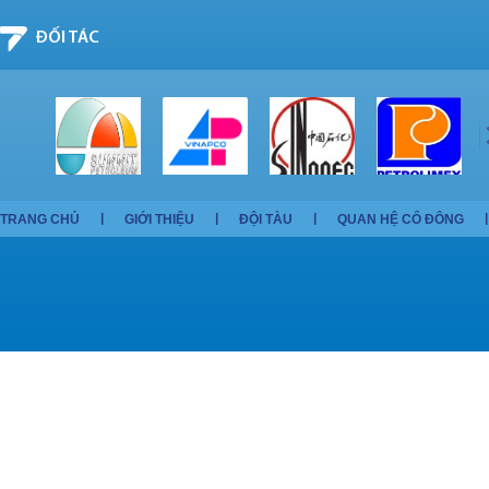
ĐỐI TÁC
TRANG CHỦ
GIỚI THIỆU
ĐỘI TÀU
QUAN HỆ CỔ ĐÔNG