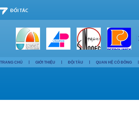
ĐỐI TÁC
TRANG CHỦ
GIỚI THIỆU
ĐỘI TÀU
QUAN HỆ CỔ ĐÔNG