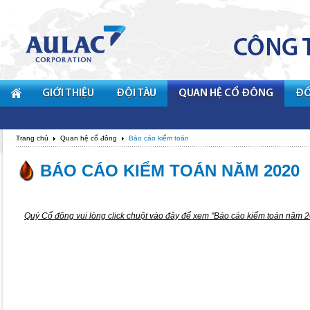
GIỚI THIỆU
ĐỘI TÀU
QUAN HỆ CỔ ĐÔNG
ĐỐ
Trang chủ
Quan hệ cổ đông
Báo cáo kiểm toán
BÁO CÁO KIỂM TOÁN NĂM 2020
Quý Cổ đông vui lòng
click chuột vào đây
để xem "Báo cáo kiểm toán năm 2