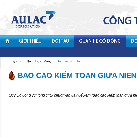
GIỚI THIỆU
ĐỘI TÀU
QUAN HỆ CỔ ĐÔNG
ĐỐ
Trang chủ
Quan hệ cổ đông
Báo cáo kiểm toán
BÁO CÁO KIỂM TOÁN GIỮA NIÊN
Quý Cổ đông vui lòng
click chuột vào đây
để xem "Báo cáo kiểm toán giữa n