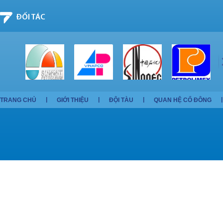
ĐỐI TÁC
TRANG CHỦ
GIỚI THIỆU
ĐỘI TÀU
QUAN HỆ CỔ ĐÔNG