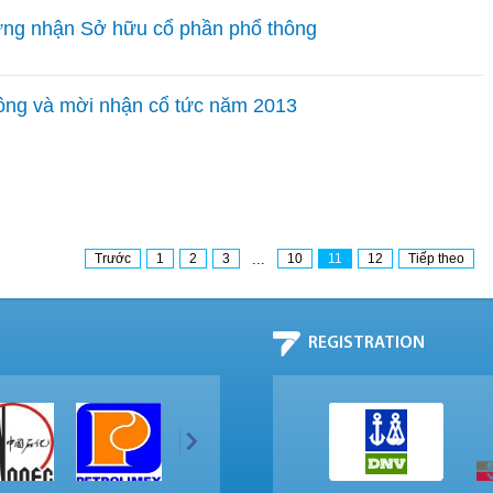
ứng nhận Sở hữu cổ phần phổ thông
ông và mời nhận cổ tức năm 2013
Trước
1
2
3
...
10
11
12
Tiếp theo
REGISTRATION