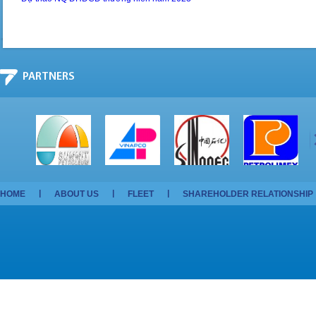
PARTNERS
HOME
ABOUT US
FLEET
SHAREHOLDER RELATIONSHIP